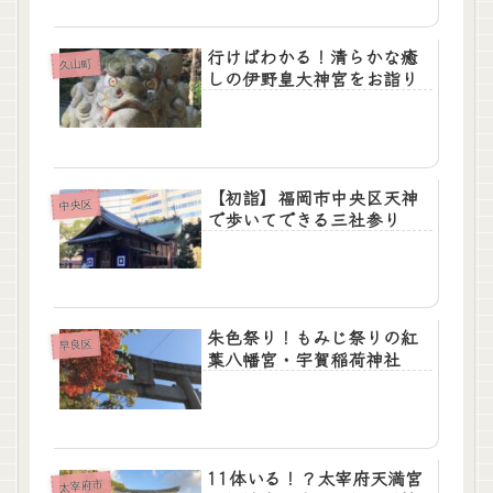
行けばわかる！清らかな癒
久山町
しの伊野皇大神宮をお詣り
【初詣】福岡市中央区天神
中央区
で歩いてできる三社参り
朱色祭り！もみじ祭りの紅
早良区
葉八幡宮・宇賀稲荷神社
11体いる！？太宰府天満宮
太宰府市