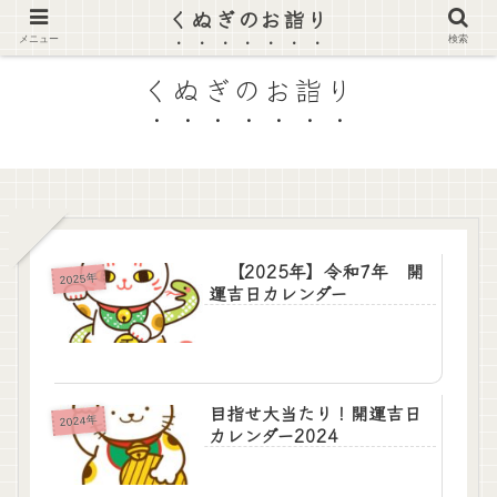
くぬぎのお詣り
福岡で神社を探して行ってみるブログ
メニュー
検索
くぬぎのお詣り
【2025年】令和7年 開
2025年
運吉日カレンダー
目指せ大当たり！開運吉日
2024年
カレンダー2024