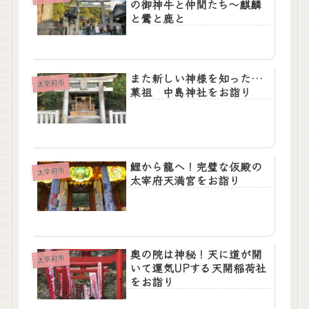
の御神牛と仲間たち～麒麟
と鷽と鹿と
また新しい神様を知った…
太宰府市
菓祖 中島神社をお詣り
鯉から龍へ！完璧な仮殿の
太宰府市
太宰府天満宮をお詣り
奥の院は神秘！天に道が開
太宰府市
いて運気UPする天開稲荷社
をお詣り