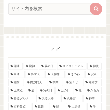
タグ
開運
龍神
辰の日
スピリチュアル
神使
金運
弁財天
天神様
きつね
安産
稲荷
毘沙門天
学業
宝くじ
縁結び
玉依姫
鹿
寅の日
巳の日
狸
八百万
参道グルメ
天照大神
八幡宮
神事
市杵島姫
麒麟
鯉
大黒様
牛