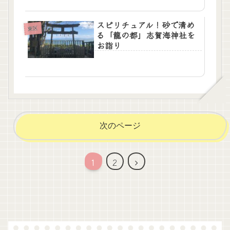
スピリチュアル！砂で清め
東区
る「龍の都」志賀海神社を
お詣り
次のページ
次
1
2
へ